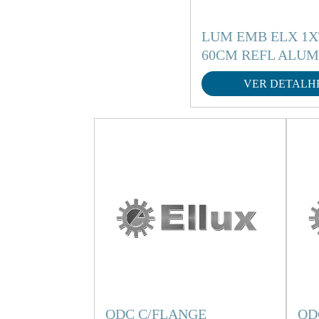
LUM EMB ELX 1X
60CM REFL ALUM
VER DETALH
QDC C/FLANGE
QD