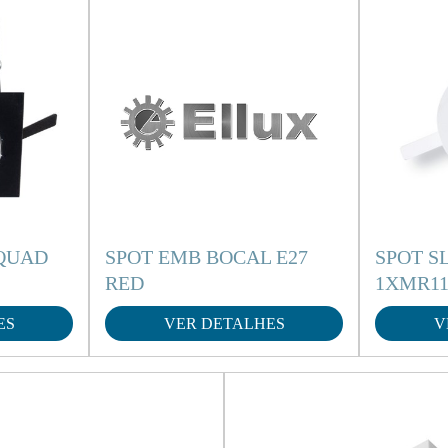
 QUAD
SPOT EMB BOCAL E27
SPOT S
RED
1XMR11
ES
VER DETALHES
V