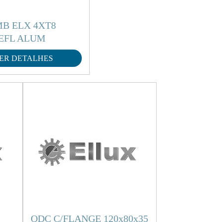
B ELX 4XT8
EFL ALUM
ER DETALHES
QDC C/FLANGE 120x80x35