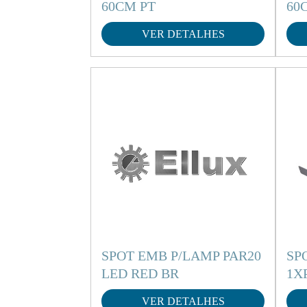
60CM PT
60
VER DETALHES
SPOT EMB P/LAMP PAR20
SP
LED RED BR
1X
VER DETALHES