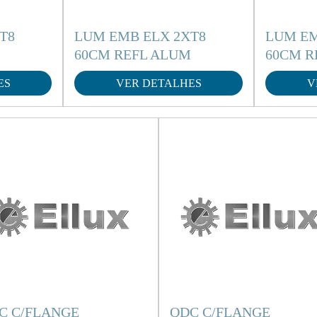
T8
LUM EMB ELX 2XT8
LUM EM
60CM REFL ALUM
60CM R
ES
VER DETALHES
V
C C/FLANGE
QDC C/FLANGE