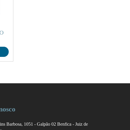
O
nosco
ins Barbosa, 1051 - Galpão 02
Benfica - Juiz de