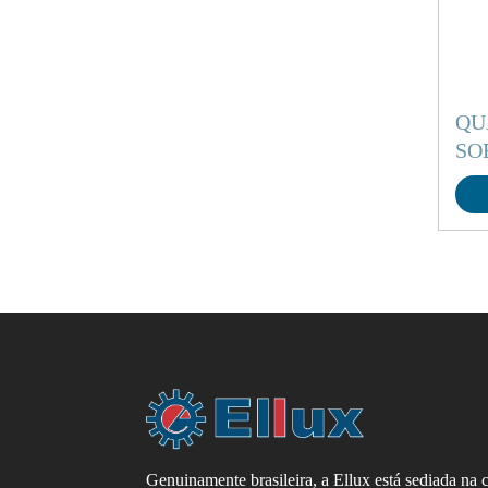
QU
SO
Genuinamente brasileira, a Ellux está sediada na 