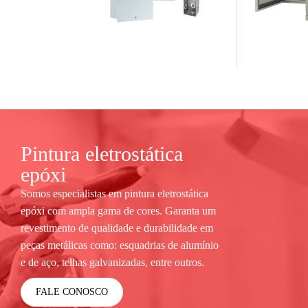
Pintura eletrostática
epóxi
Somos especialistas em pintura eletrostática
epóxi com ampla gama de cores. Garanta um
revestimento de qualidade e durabilidade em
peças metálicas como: esquadrias de alumínio
e de aço, telhas galvanizadas, entre outros.
FALE CONOSCO