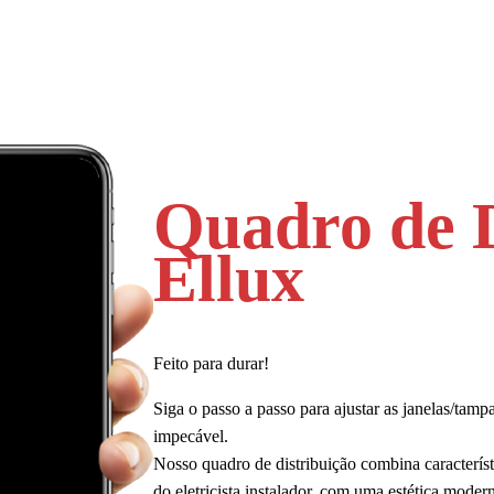
Quadro de D
Ellux
Feito para durar!
Siga o passo a passo para ajustar as janelas/tam
impecável.
Nosso quadro de distribuição combina característ
do eletricista instalador, com uma estética moder