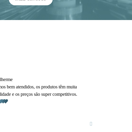
lherme
Michel
os bem atendidos, os produtos têm muita
Produto de excele
lidade e os preços são super competitivos.
bom acabamento, f
preço que é o mel
marca.