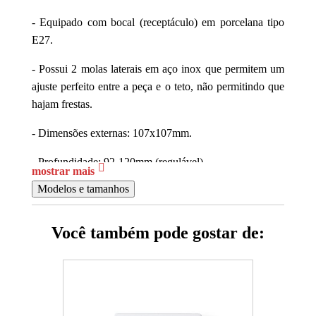
- Equipado com bocal (receptáculo) em porcelana tipo
E27.
- Possui 2 molas laterais em aço inox que permitem um
ajuste perfeito entre a peça e o teto, não permitindo que
hajam frestas.
- Dimensões externas: 107x107mm.
- Profundidade: 92-120mm (regulável)
mostrar mais
Modelos e tamanhos
- Diâmetro nicho: 85mm
- NCM 94051990
Você também pode gostar de:
Atestando a qualidade e conformidade do produto com
as normas técnicas!