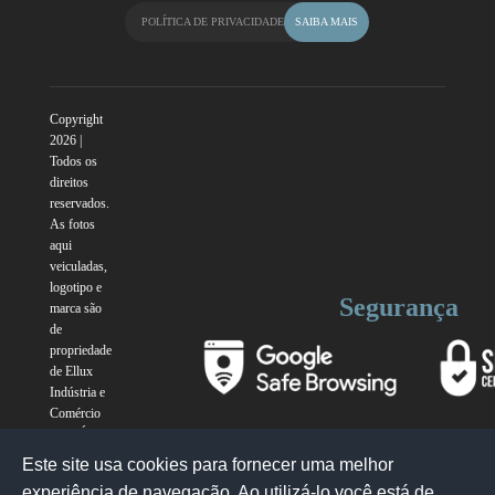
POLÍTICA DE PRIVACIDADE
SAIBA MAIS
Copyright
2026 |
Todos os
direitos
reservados.
As fotos
aqui
veiculadas,
logotipo e
Segurança
marca são
de
propriedade
de Ellux
Indústria e
Comércio
Ltda. É
vedada a
Este site usa cookies para fornecer uma melhor
sua
experiência de navegação. Ao utilizá-lo você está de