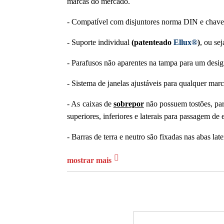
marcas do mercado.
- Compatível com disjuntores norma DIN e chave ge
- Suporte individual
(patenteado
Ellux®
)
, ou se
- Parafusos não aparentes na tampa para um desig
- Sistema de janelas ajustáveis para qualquer ma
- As caixas de
sobrepor
não possuem tostões, par
superiores, inferiores e laterais para passagem de 
- Barras de terra e neutro são fixadas nas abas l
- Possibilidade de remoção do suporte interno p
mostrar mais
- Placa de montagem permite uma perfeita regulage
- NCM 85381000
A