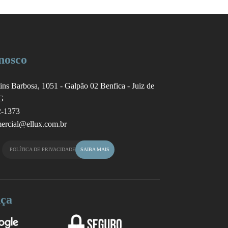
nosco
ins Barbosa, 1051 - Galpão 02
Benfica - Juiz de
G
2-1373
ercial@ellux.com.br
POLÍTICA DE PRIVACIDADE
SAIBA MAIS
ça