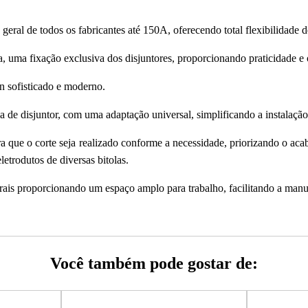
ral de todos os fabricantes até 150A, oferecendo total flexibilidade d
ja, uma fixação exclusiva dos disjuntores, proporcionando praticidade e 
n sofisticado e moderno.
rca de disjuntor, com uma adaptação universal, simplificando a instal
a que o corte seja realizado conforme a necessidade, priorizando o aca
eletrodutos de diversas bitolas.
aterais proporcionando um espaço amplo para trabalho, facilitando a man
ara montagem dos disjuntores em bancada.
m de altura através de parafusos, personalizando ainda mais sua instal
Você também pode gostar de:
testando a qualidade e conformidade do produto com as normas técnica