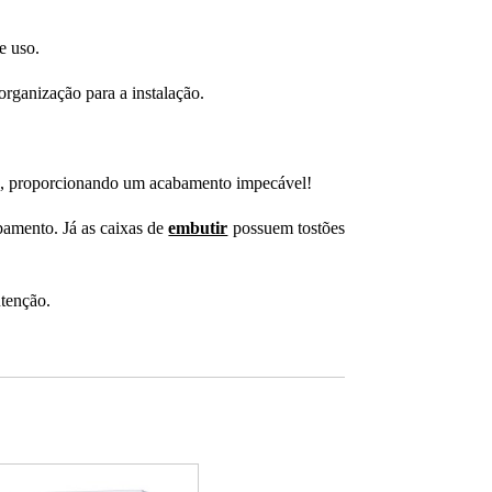
e uso.
organização para a instalação.
ação, proporcionando um acabamento impecável!
bamento. Já as caixas de
embutir
possuem tostões
utenção.
ação.
s!