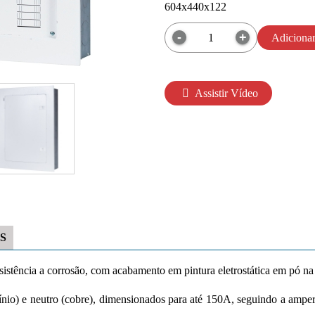
604x440x122
Adiciona
Assistir Vídeo
S
istência a corrosão, com acabamento em pintura eletrostática em pó na 
ínio) e neutro (cobre), dimensionados para até 150A, seguindo a ampe