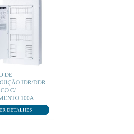
O DE
BUIÇÃO IDR/DDR
ICO C/
MENTO 100A
ER DETALHES