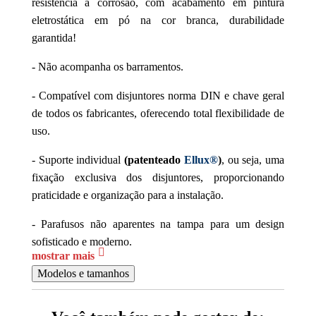
resistência a corrosão, com acabamento em pintura
eletrostática em pó na cor branca, durabilidade
garantida!
- Não acompanha os barramentos.
- Compatível com disjuntores norma DIN e chave geral
de todos os fabricantes, oferecendo total flexibilidade de
uso.
- Suporte individual
(patenteado
Ellux®
)
, ou seja, uma
fixação exclusiva dos disjuntores, proporcionando
praticidade e organização para a instalação.
- Parafusos não aparentes na tampa para um design
sofisticado e moderno.
mostrar mais
- Sistema de janelas ajustáveis para qualquer marca de
Modelos e tamanhos
disjuntor, com uma adaptação universal, simplificando a
instalação, proporcionando um acabamento impecável!