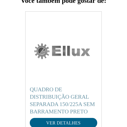
Você também pode gostar de:
- As caixas de
sobrepor
não possuem tostões, para que
o corte seja realizado conforme a necessidade,
priorizando o acabamento. Já as caixas de
embutir
possuem tostões superiores, inferiores e laterais para
passagem de eletrodutos de diversas bitolas.
- Possibilidade de remoção do suporte interno para
montagem dos disjuntores em bancada.
- Placa de montagem permite uma perfeita regulagem de
altura através de parafusos, personalizando ainda mais
sua instalação.
QUADRO DE
- NCM 85381000
DISTRIBUIÇÃO GERAL
SEPARADA 150/225A SEM
Atestando a qualidade e conformidade do produto com
as normas técnicas!
BARRAMENTO PRETO
VER DETALHES