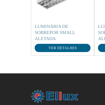
LUMINÁRIA DE
LU
SOBREPOR SMALL
SO
ALETADA
AL
VER DETALHES